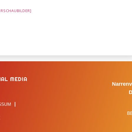
ORSCHAUBILDER]
IAL MEDIA
Narrenv
D
SSUM
8
Z