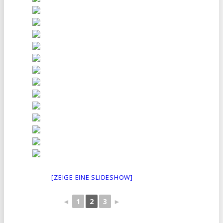
[ZEIGE EINE SLIDESHOW]
◄
1
2
3
►