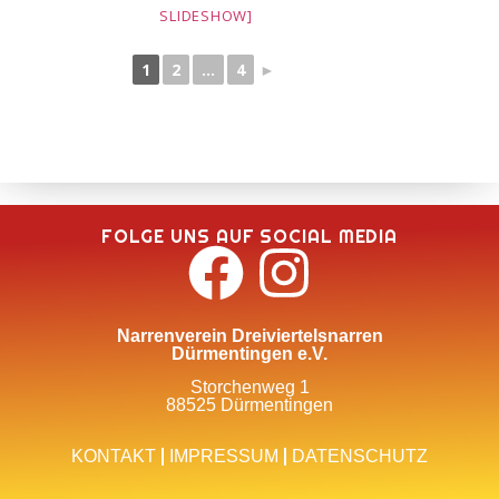
SLIDESHOW]
1
2
...
4
►
FOLGE UNS AUF SOCIAL MEDIA
Narrenverein Dreiviertelsnarren
Dürmentingen e.V.
Storchenweg 1
88525 Dürmentingen
KONTAKT
IMPRESSUM
DATENSCHUTZ